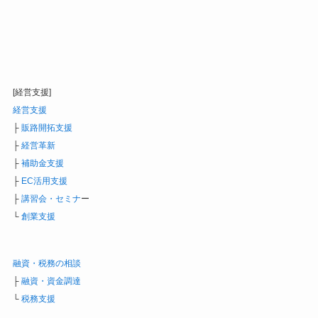
[経営支援]
経営支援
├
販路開拓支援
├
経営革新
├
補助金支援
├
EC活用支援
├
講習会・セミナ
ー
└
創業支援
融資・税務の相談
├
融資・資金調達
└
税務支援