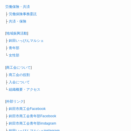
労働保険・共済
├
労働保険事務委託
├
共済・保険
[
地域振興活動
]
├
鉾田いっぴんマルシェ
├
青年部
└
女性部
[
商工会について
]
├
商工会の役割
├
入会について
└
組織概要・アクセス
[
外部リンク
]
├
鉾田市商工会Facebook
├
鉾田市商工会青年部Facebook
├
鉾田市商工会青年部instagram
├
鉾田いっぴんマルシェinstagram